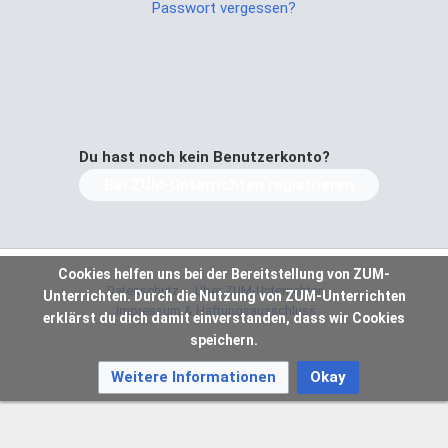
Passwort vergessen?
Du hast noch kein Benutzerkonto?
Bei ZUM-Unterrichten registrieren
Cookies helfen uns bei der Bereitstellung von ZUM-
Datenschutz
Über ZUM-Unterrichten
Unterrichten. Durch die Nutzung von ZUM-Unterrichten
Impressum & Haftungsausschluss
erklärst du dich damit einverstanden, dass wir Cookies
speichern.
Weitere Informationen
Okay