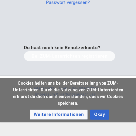
Passwort vergessen?
Du hast noch kein Benutzerkonto?
Bei ZUM-Unterrichten registrieren
Cookies helfen uns bei der Bereitstellung von ZUM-
Datenschutz
Über ZUM-Unterrichten
Unterrichten. Durch die Nutzung von ZUM-Unterrichten
Impressum & Haftungsausschluss
erklärst du dich damit einverstanden, dass wir Cookies
speichern.
Weitere Informationen
Okay