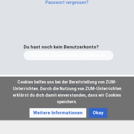
Passwort vergessen?
Du hast noch kein Benutzerkonto?
Bei ZUM-Unterrichten registrieren
Cookies helfen uns bei der Bereitstellung von ZUM-
Datenschutz
Über ZUM-Unterrichten
Unterrichten. Durch die Nutzung von ZUM-Unterrichten
Impressum & Haftungsausschluss
erklärst du dich damit einverstanden, dass wir Cookies
speichern.
Weitere Informationen
Okay