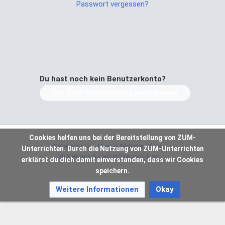
Passwort vergessen?
Du hast noch kein Benutzerkonto?
Bei ZUM-Unterrichten registrieren
Cookies helfen uns bei der Bereitstellung von ZUM-
Datenschutz
Über ZUM-Unterrichten
Unterrichten. Durch die Nutzung von ZUM-Unterrichten
Impressum & Haftungsausschluss
erklärst du dich damit einverstanden, dass wir Cookies
speichern.
Weitere Informationen
Okay