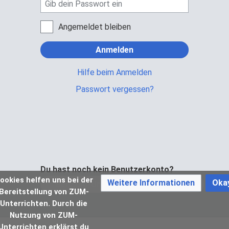
Angemeldet bleiben
Anmelden
Hilfe beim Anmelden
Passwort vergessen?
Du hast noch kein Benutzerkonto?
ookies helfen uns bei der
Weitere Informationen
Oka
Bei ZUM-Unterrichten registrieren
Bereitstellung von ZUM-
Unterrichten. Durch die
Nutzung von ZUM-
Unterrichten erklärst du