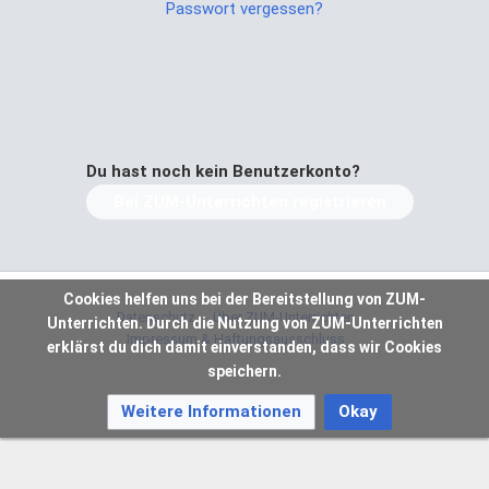
Passwort vergessen?
Du hast noch kein Benutzerkonto?
Bei ZUM-Unterrichten registrieren
Cookies helfen uns bei der Bereitstellung von ZUM-
Datenschutz
Über ZUM-Unterrichten
Unterrichten. Durch die Nutzung von ZUM-Unterrichten
Impressum & Haftungsausschluss
erklärst du dich damit einverstanden, dass wir Cookies
speichern.
Weitere Informationen
Okay