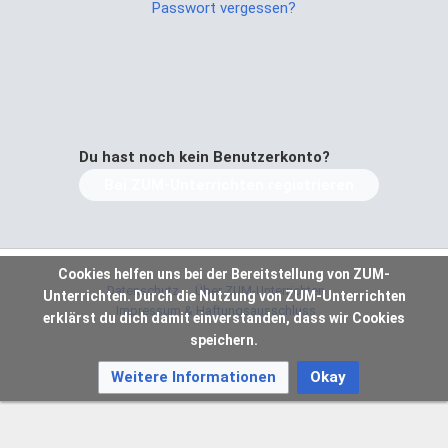
Passwort vergessen?
Du hast noch kein Benutzerkonto?
Bei ZUM-Unterrichten registrieren
Cookies helfen uns bei der Bereitstellung von ZUM-
Datenschutz
Über ZUM-Unterrichten
Unterrichten. Durch die Nutzung von ZUM-Unterrichten
Impressum & Haftungsausschluss
erklärst du dich damit einverstanden, dass wir Cookies
speichern.
Weitere Informationen
Okay