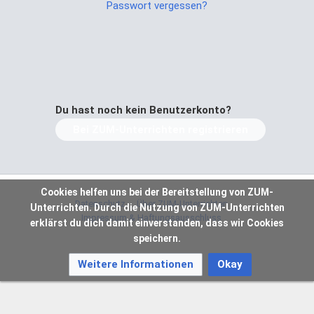
Passwort vergessen?
Du hast noch kein Benutzerkonto?
Bei ZUM-Unterrichten registrieren
Cookies helfen uns bei der Bereitstellung von ZUM-
Datenschutz
Über ZUM-Unterrichten
Unterrichten. Durch die Nutzung von ZUM-Unterrichten
Impressum & Haftungsausschluss
erklärst du dich damit einverstanden, dass wir Cookies
speichern.
Weitere Informationen
Okay