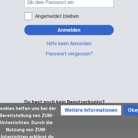
Angemeldet bleiben
Anmelden
Hilfe beim Anmelden
Passwort vergessen?
Du hast noch kein Benutzerkonto?
ookies helfen uns bei der
Weitere Informationen
Oka
Bei ZUM-Unterrichten registrieren
Bereitstellung von ZUM-
Unterrichten. Durch die
Nutzung von ZUM-
Unterrichten erklärst du