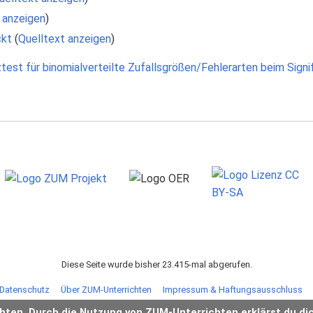
 anzeigen
)
ckt
(
Quelltext anzeigen
)
ztest für binomialverteilte Zufallsgrößen/Fehlerarten beim Signi
Diese Seite wurde bisher 23.415-mal abgerufen.
Datenschutz
Über ZUM-Unterrichten
Impressum & Haftungsausschluss
chten. Durch die Nutzung von ZUM-Unterrichten erklärst du di