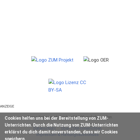
ANZEIGE
Diese Seite wurde bisher 34.200-mal abgerufen.
Cookies helfen uns bei der Bereitstellung von ZUM-
Unterrichten. Durch die Nutzung von ZUM-Unterrichten
Datenschutz
Über ZUM-Unterrichten
erklärst du dich damit einverstanden, dass wir Cookies
Impressum & Haftungsausschluss
speichern.