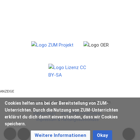
ANZEIGE
Diese Seite wurde bisher 9.842-mal abgerufen.
Cookies helfen uns bei der Bereitstellung von ZUM-
Unterrichten. Durch die Nutzung von ZUM-Unterrichten
Datenschutz
Über ZUM-Unterrichten
erklärst du dich damit einverstanden, dass wir Cookies
Impressum & Haftungsausschluss
speichern.
Weitere Informationen
Okay