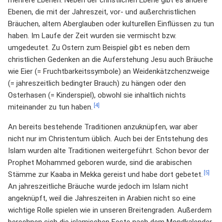
mehrere Ebenen: Neben der christlichen Ebene gibt es andere
Ebenen, die mit der Jahreszeit, vor- und außerchristlichen
Bräuchen, altem Aberglauben oder kulturellen Einflüssen zu tun
haben. Im Laufe der Zeit wurden sie vermischt bzw.
umgedeutet. Zu Ostern zum Beispiel gibt es neben dem
christlichen Gedenken an die Auferstehung Jesu auch Bräuche
wie Eier (= Fruchtbarkeitssymbole) an Weidenkätzchenzweige
(= jahreszeitlich bedingter Brauch) zu hängen oder den
Osterhasen (= Kinderspiel), obwohl sie inhaltlich nichts
[4]
miteinander zu tun haben.
An bereits bestehende Traditionen anzuknüpfen, war aber
nicht nur im Christentum üblich. Auch bei der Entstehung des
Islam wurden alte Traditionen weitergeführt. Schon bevor der
Prophet Mohammed geboren wurde, sind die arabischen
[5]
Stämme zur Kaaba in Mekka gereist und habe dort gebetet.
An jahreszeitliche Bräuche wurde jedoch im Islam nicht
angeknüpft, weil die Jahreszeiten in Arabien nicht so eine
wichtige Rolle spielen wie in unseren Breitengraden. Außerdem