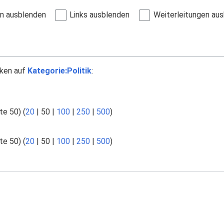
en ausblenden
Links ausblenden
Weiterleitungen au
nken auf
Kategorie:Politik
:
te 50
) (
20
|
50
|
100
|
250
|
500
)
te 50
) (
20
|
50
|
100
|
250
|
500
)