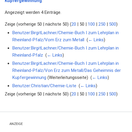
Kupfergewinnung
:
Angezeigt werden 4 Einträge.
Zeige (
vorherige 50
|
nächste 50
) (
20
|
50
|
100
|
250
|
500
)
Benutzer:BirgitLachner/Chemie-Buch I zum Lehrplan in
Rheinland-Pfalz/Vom Erz zum Metall
‎
(
← Links
)
Benutzer:BirgitLachner/Chemie-Buch I zum Lehrplan in
Rheinland-Pfalz
‎
(
← Links
)
Benutzer:BirgitLachner/Chemie-Buch I zum Lehrplan in
Rheinland-Pfalz/Von Erz zum Metall/Das Geheimnis der
Kupfergewinnung
(Weiterleitungsseite) ‎
(
← Links
)
Benutzer:Christian/Chemie-Liste
‎
(
← Links
)
Zeige (
vorherige 50
|
nächste 50
) (
20
|
50
|
100
|
250
|
500
)
ANZEIGE