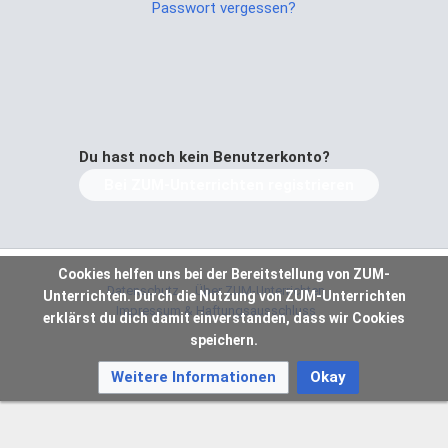
Passwort vergessen?
Du hast noch kein Benutzerkonto?
Bei ZUM-Unterrichten registrieren
Cookies helfen uns bei der Bereitstellung von ZUM-
Datenschutz
Über ZUM-Unterrichten
Unterrichten. Durch die Nutzung von ZUM-Unterrichten
Impressum & Haftungsausschluss
erklärst du dich damit einverstanden, dass wir Cookies
speichern.
Weitere Informationen
Okay