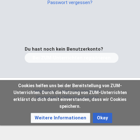
Passwort vergessen?
Du hast noch kein Benutzerkonto?
Bei ZUM-Unterrichten registrieren
Cookies helfen uns bei der Bereitstellung von ZUM-
Datenschutz
Über ZUM-Unterrichten
Unterrichten. Durch die Nutzung von ZUM-Unterrichten
Impressum & Haftungsausschluss
erklärst du dich damit einverstanden, dass wir Cookies
speichern.
Weitere Informationen
Okay