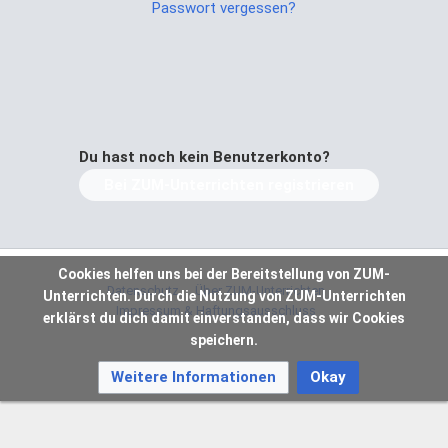
Passwort vergessen?
Du hast noch kein Benutzerkonto?
Bei ZUM-Unterrichten registrieren
Cookies helfen uns bei der Bereitstellung von ZUM-
Datenschutz
Über ZUM-Unterrichten
Unterrichten. Durch die Nutzung von ZUM-Unterrichten
Impressum & Haftungsausschluss
erklärst du dich damit einverstanden, dass wir Cookies
speichern.
Weitere Informationen
Okay