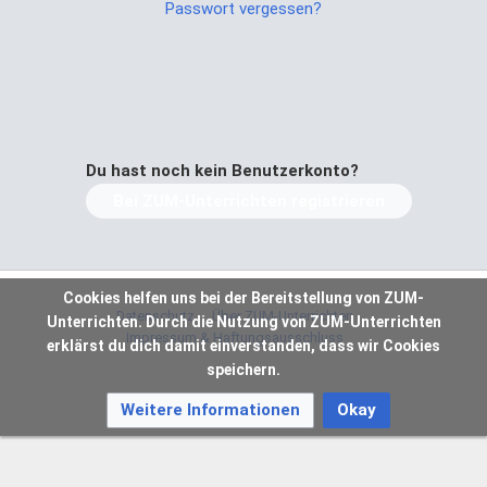
Passwort vergessen?
Du hast noch kein Benutzerkonto?
Bei ZUM-Unterrichten registrieren
Cookies helfen uns bei der Bereitstellung von ZUM-
Datenschutz
Über ZUM-Unterrichten
Unterrichten. Durch die Nutzung von ZUM-Unterrichten
Impressum & Haftungsausschluss
erklärst du dich damit einverstanden, dass wir Cookies
speichern.
Weitere Informationen
Okay