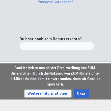
Passwort vergessen?
Du hast noch kein Benutzerkonto?
Bei ZUM-Unterrichten registrieren
Cookies helfen uns bei der Bereitstellung von ZUM-
Datenschutz
Über ZUM-Unterrichten
Unterrichten. Durch die Nutzung von ZUM-Unterrichten
Impressum & Haftungsausschluss
erklärst du dich damit einverstanden, dass wir Cookies
speichern.
Weitere Informationen
Okay