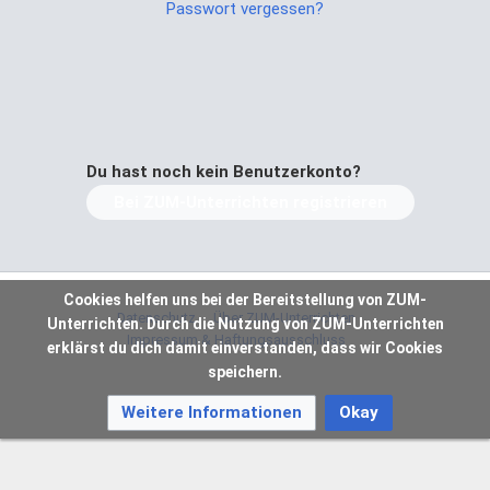
Passwort vergessen?
Du hast noch kein Benutzerkonto?
Bei ZUM-Unterrichten registrieren
Cookies helfen uns bei der Bereitstellung von ZUM-
Datenschutz
Über ZUM-Unterrichten
Unterrichten. Durch die Nutzung von ZUM-Unterrichten
Impressum & Haftungsausschluss
erklärst du dich damit einverstanden, dass wir Cookies
speichern.
Weitere Informationen
Okay