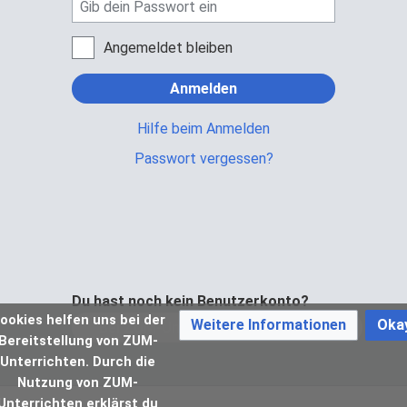
Angemeldet bleiben
Anmelden
Hilfe beim Anmelden
Passwort vergessen?
Du hast noch kein Benutzerkonto?
ookies helfen uns bei der
Weitere Informationen
Oka
Bei ZUM-Unterrichten registrieren
Bereitstellung von ZUM-
Unterrichten. Durch die
Nutzung von ZUM-
Unterrichten erklärst du