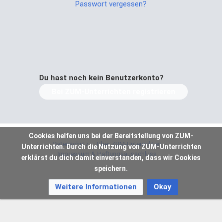
Passwort vergessen?
Du hast noch kein Benutzerkonto?
Bei ZUM-Unterrichten registrieren
Cookies helfen uns bei der Bereitstellung von ZUM-
Datenschutz
Über ZUM-Unterrichten
Unterrichten. Durch die Nutzung von ZUM-Unterrichten
Impressum & Haftungsausschluss
erklärst du dich damit einverstanden, dass wir Cookies
speichern.
Weitere Informationen
Okay