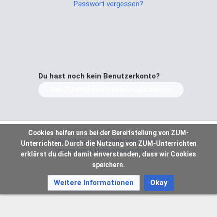
Passwort vergessen?
Du hast noch kein Benutzerkonto?
Bei ZUM-Unterrichten registrieren
Cookies helfen uns bei der Bereitstellung von ZUM-
Datenschutz
Über ZUM-Unterrichten
Unterrichten. Durch die Nutzung von ZUM-Unterrichten
Impressum & Haftungsausschluss
erklärst du dich damit einverstanden, dass wir Cookies
speichern.
Weitere Informationen
Okay