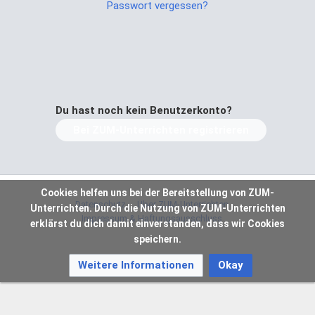
Passwort vergessen?
Du hast noch kein Benutzerkonto?
Bei ZUM-Unterrichten registrieren
Cookies helfen uns bei der Bereitstellung von ZUM-
Datenschutz
Über ZUM-Unterrichten
Unterrichten. Durch die Nutzung von ZUM-Unterrichten
Impressum & Haftungsausschluss
erklärst du dich damit einverstanden, dass wir Cookies
speichern.
Weitere Informationen
Okay