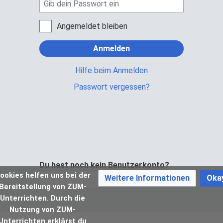
Angemeldet bleiben
Anmelden
Hilfe beim Anmelden
Passwort vergessen?
Du hast noch kein Benutzerkonto?
ookies helfen uns bei der
Weitere Informationen
Oka
Bei ZUM-Unterrichten registrieren
Bereitstellung von ZUM-
Unterrichten. Durch die
Nutzung von ZUM-
Unterrichten erklärst du