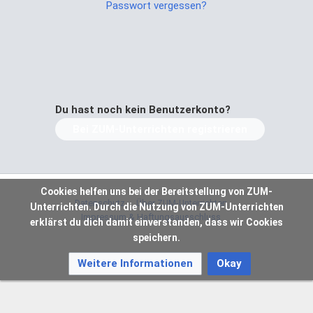
Passwort vergessen?
Du hast noch kein Benutzerkonto?
Bei ZUM-Unterrichten registrieren
Cookies helfen uns bei der Bereitstellung von ZUM-
Datenschutz
Über ZUM-Unterrichten
Unterrichten. Durch die Nutzung von ZUM-Unterrichten
Impressum & Haftungsausschluss
erklärst du dich damit einverstanden, dass wir Cookies
speichern.
Weitere Informationen
Okay