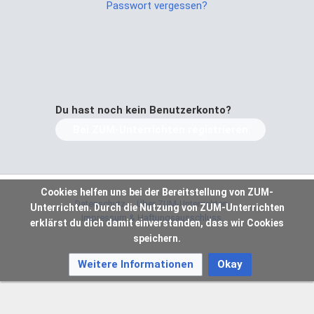
Passwort vergessen?
Du hast noch kein Benutzerkonto?
Bei ZUM-Unterrichten registrieren
Cookies helfen uns bei der Bereitstellung von ZUM-
Datenschutz
Über ZUM-Unterrichten
Unterrichten. Durch die Nutzung von ZUM-Unterrichten
Impressum & Haftungsausschluss
erklärst du dich damit einverstanden, dass wir Cookies
speichern.
Weitere Informationen
Okay