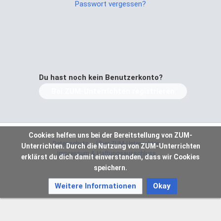
Passwort vergessen?
Du hast noch kein Benutzerkonto?
Bei ZUM-Unterrichten registrieren
Cookies helfen uns bei der Bereitstellung von ZUM-
Datenschutz
Über ZUM-Unterrichten
Unterrichten. Durch die Nutzung von ZUM-Unterrichten
Impressum & Haftungsausschluss
erklärst du dich damit einverstanden, dass wir Cookies
speichern.
Weitere Informationen
Okay