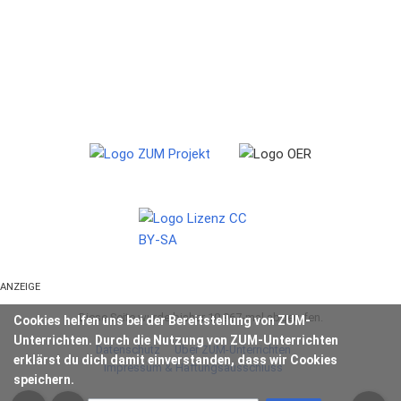
ANZEIGE
Diese Seite wurde bisher 10.967-mal abgerufen.
Cookies helfen uns bei der Bereitstellung von ZUM-
Unterrichten. Durch die Nutzung von ZUM-Unterrichten
Datenschutz
Über ZUM-Unterrichten
erklärst du dich damit einverstanden, dass wir Cookies
Impressum & Haftungsausschluss
speichern.