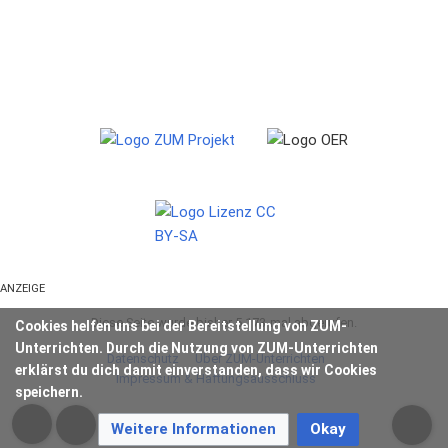
ANZEIGE
Diese Seite wurde bisher 5.173-mal abgerufen.
Cookies helfen uns bei der Bereitstellung von ZUM-
Unterrichten. Durch die Nutzung von ZUM-Unterrichten
Datenschutz
Über ZUM-Unterrichten
erklärst du dich damit einverstanden, dass wir Cookies
Impressum & Haftungsausschluss
speichern.
Weitere Informationen
Okay