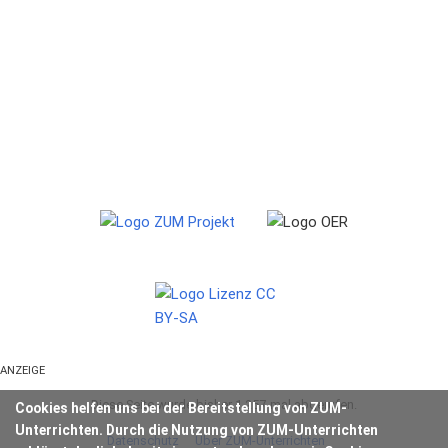
ANZEIGE
Diese Seite wurde bisher 1.257-mal abgerufen.
Cookies helfen uns bei der Bereitstellung von ZUM-
Unterrichten. Durch die Nutzung von ZUM-Unterrichten
Datenschutz
Über ZUM-Unterrichten