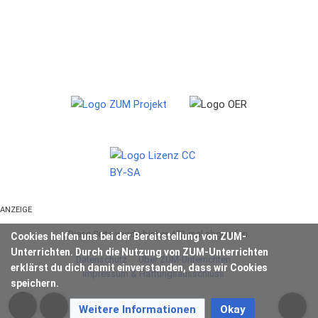
ANZEIGE
Diese Seite wurde bisher 472-mal abgerufen.
Cookies helfen uns bei der Bereitstellung von ZUM-
Unterrichten. Durch die Nutzung von ZUM-Unterrichten
Datenschutz
Über ZUM-Unterrichten
erklärst du dich damit einverstanden, dass wir Cookies
Impressum & Haftungsausschluss
speichern.
Weitere Informationen
Okay