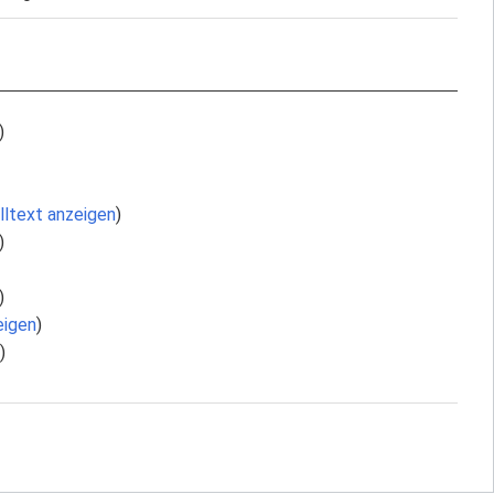
)
lltext anzeigen
)
)
)
eigen
)
)